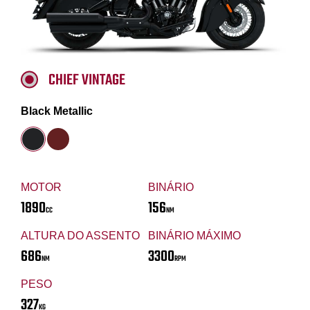
CHIEF VINTAGE
Black Metallic
MOTOR
BINÁRIO
1890
156
CC
NM
ALTURA DO ASSENTO
BINÁRIO MÁXIMO
686
3300
NM
RPM
PESO
327
KG