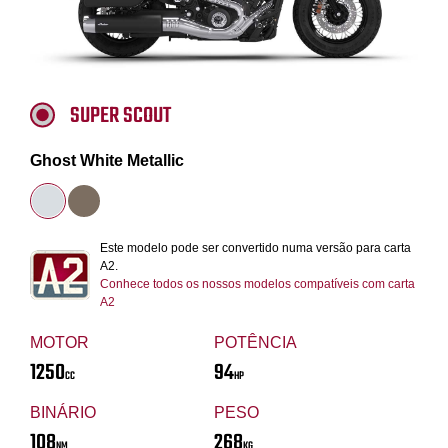
SUPER SCOUT
Ghost White Metallic
Este modelo pode ser convertido numa versão para carta
A2.
Conhece todos os nossos modelos compatíveis com carta
A2
MOTOR
POTÊNCIA
1250
94
CC
HP
BINÁRIO
PESO
108
268
NM
KG