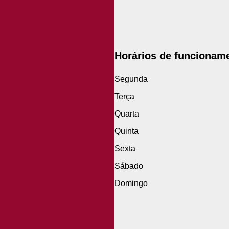
Horários de funcionam
Segunda
Terça
Quarta
Quinta
Sexta
Sábado
Domingo