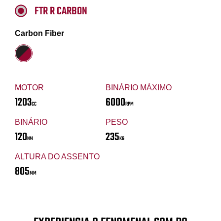
FTR R CARBON
Carbon Fiber
MOTOR
BINÁRIO MÁXIMO
1203
6000
CC
RPM
BINÁRIO
PESO
120
235
NM
KG
ALTURA DO ASSENTO
805
MM